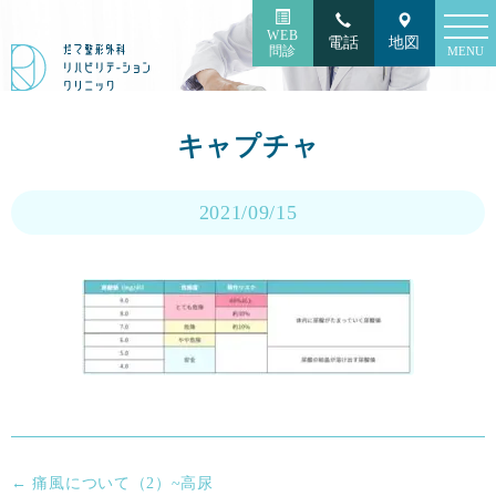
toggl
WEB
電話
地図
navig
問診
MENU
キャプチャ
2021/09/15
←
痛風について（2）~高尿