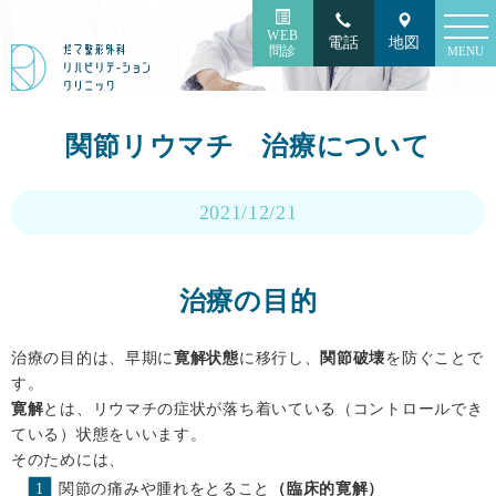
toggl
WEB
電話
地図
navig
問診
MENU
関節リウマチ 治療について
2021/12/21
治療の目的
治療の目的は、早期に
寛解状態
に移行し、
関節破壊
を防ぐことで
す。
寛解
とは、リウマチの症状が落ち着いている（コントロールでき
ている）状態をいいます。
そのためには、
関節の痛みや腫れをとること
（臨床的寛解）